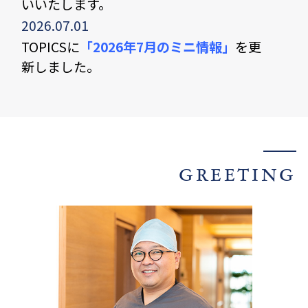
いいたします。
2026.07.01
TOPICSに
「2026年7月のミニ情報」
を更
新しました。
2026.06.05
TOPICSに
「2026年6月のミニ情報」
を更
新しました。
2026.05.23
原材料・物流コスト等の高騰、商品リニュ
GREETING
ーアルにより一部歯磨剤について価格を改
定しております。
何卒ご理解いただきますようお願い申し上
げます。