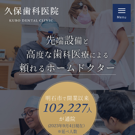
先
設
端
備
と
高
歯
医
度
な
科
療
による
頼
ホームドクター
れる
明石市
開業以来
で
102,227
人
が通院
(2023年9月4日現在）
※延べ人数