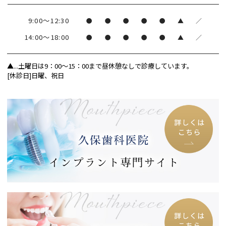
9:00～12:30
●
●
●
●
●
▲
／
14:00～18:00
●
●
●
●
●
▲
／
▲...土曜日は9：00～15：00まで昼休憩なしで診療しています。
[休診日]
日曜、祝日